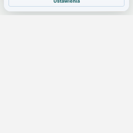
Ustawienia
JELENIA GÓRA I OKOLICE
Świdniczka
Lokalne wiadomości, ogłoszenia i codzienne sprawy regionu
w jednym, przejrzystym serwisie.
SKONTAKTUJ SIĘ Z NAMI
Redakcja i ogłoszenia
→
ogloszenia@swidniczka.com
Pomoc techniczna
→
zgloszenia@swidniczka.com