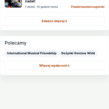
nadal!
1 dzień, 15 godzin temu
Powiat kamiennogórski
Zobacz więcej
->
Polecamy
International Musical Friendship
Dożynki Gminne Wirki
Więcej wydarzeń
->