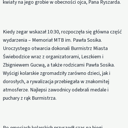
kwiaty na jego grobie w obecności ojca, Pana Ryszarda.
Kiedy zegar wskazał 10:30, rozpoczęła się główna część
wydarzenia – Memoriał MTB im. Pawła Sosika.
Uroczystego otwarcia dokonali Burmistrz Miasta
Świebodzice wraz z organizatorami, Leszkiem i
Zbigniewem Gucwą, a także rodzicami Pawła Sosika.
Wyścigi kolarskie zgromadziły zarówno dzieci, jak i
dorosłych, a rywalizacja przebiegała w znakomitej
atmosferze. Najlepsi zawodnicy odebrali medale i
puchary z rąk Burmistrza.
Po emocjach kolarskich przyszedł czas na biegi