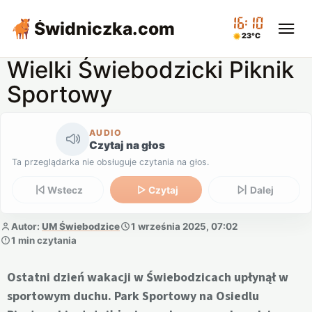
16:10
Świdniczka
.com
23°C
Wielki Świebodzicki Piknik
Sportowy
AUDIO
Czytaj na głos
Ta przeglądarka nie obsługuje czytania na głos.
Wstecz
Czytaj
Dalej
Autor:
UM Świebodzice
1 września 2025, 07:02
1 min czytania
Ostatni dzień wakacji w Świebodzicach upłynął w
sportowym duchu. Park Sportowy na Osiedlu