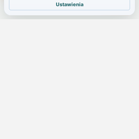
Ustawienia
JELENIA GÓRA I OKOLICE
Świdniczka
Lokalne wiadomości, ogłoszenia i codzienne sprawy regionu
w jednym, przejrzystym serwisie.
SKONTAKTUJ SIĘ Z NAMI
Redakcja i ogłoszenia
→
ogloszenia@swidniczka.com
Pomoc techniczna
→