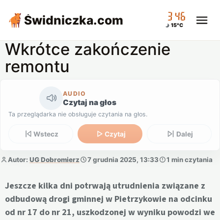
03:46
Świdniczka
.com
15°C
Wkrótce zakończenie
remontu
AUDIO
Czytaj na głos
Ta przeglądarka nie obsługuje czytania na głos.
Wstecz
Czytaj
Dalej
Autor:
UG Dobromierz
7 grudnia 2025, 13:33
1 min czytania
Jeszcze kilka dni potrwają utrudnienia związane z
odbudową drogi gminnej w Pietrzykowie na odcinku
od nr 17 do nr 21, uszkodzonej w wyniku powodzi we