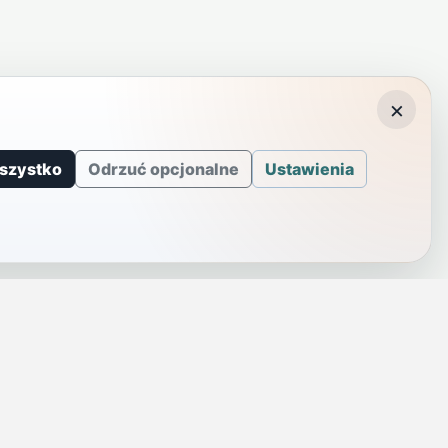
×
szystko
Odrzuć opcjonalne
Ustawienia