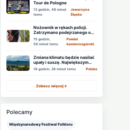
Tour de Pologne
13 godzin, 49 minut
Jaworzyna
temu
Śląska
Nożownik w rękach policji.
Zatrzymano podejrzanego o
usiłowanie zabójstwa!
15 godzin,
Powiat
56 minut temu
kamiennogórski
Zmiana klimatu będzie nasilać
upały i suszę. Największym
zagrożeniem jest niedobór
18 godzin, 28 minut temu
Polska
wody
Zobacz więcej
->
Polecamy
Międzynarodowy Festiwal Folkloru