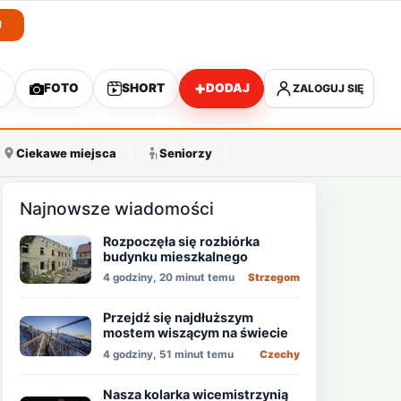
J
+
O
FOTO
SHORT
DODAJ
ZALOGUJ SIĘ
A
Ciekawe miejsca
Seniorzy
Najnowsze wiadomości
Rozpoczęła się rozbiórka
budynku mieszkalnego
4 godziny, 20 minut temu
Strzegom
Przejdź się najdłuższym
mostem wiszącym na świecie
4 godziny, 51 minut temu
Czechy
Nasza kolarka wicemistrzynią