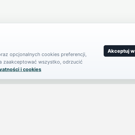
Akceptuj w
az opcjonalnych cookies preferencji,
żna zaakceptować wszystko, odrzucić
watności i cookies