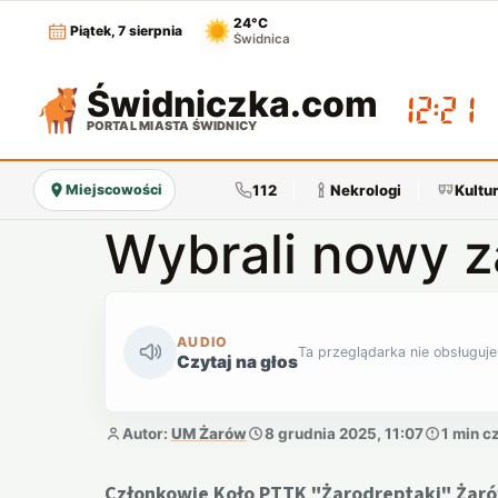
24°C
Piątek, 7 sierpnia
Świdnica
Świdniczka
.com
12:21
PORTAL MIASTA ŚWIDNICY
112
Nekrologi
Kultu
Miejscowości
Wybrali nowy z
AUDIO
Ta przeglądarka nie obsługuje
Czytaj na głos
Autor:
UM Żarów
8 grudnia 2025, 11:07
1 min c
Członkowie Koło PTTK "Żarodreptaki" Żar