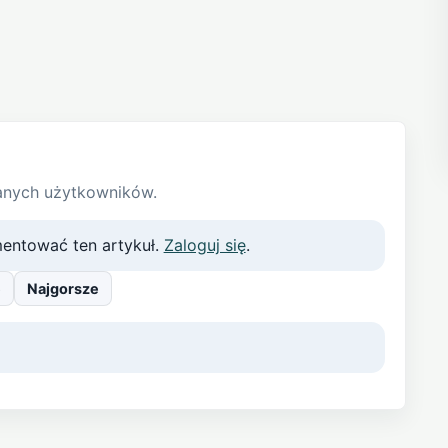
anych użytkowników.
entować ten artykuł.
Zaloguj się
.
e
Najgorsze