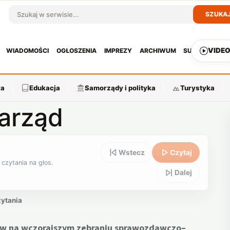
SZUKA
Szukaj w serwisie
VIDE
WIADOMOŚCI
OGŁOSZENIA
IMPREZY
ARCHIWUM
SUBSKRYPCJ
ra
Edukacja
Samorządy i polityka
Turystyka
arząd
Wstecz
Czytaj
 czytania na głos.
Dalej
zytania
ów na wczorajszym zebraniu sprawozdawczo–