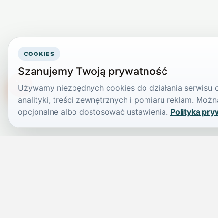
COOKIES
Szanujemy Twoją prywatność
Używamy niezbędnych cookies do działania serwisu or
TikTokowa Jelonka
analityki, treści zewnętrznych i pomiaru reklam. Mo
opcjonalne albo dostosować ustawienia.
Polityka pry