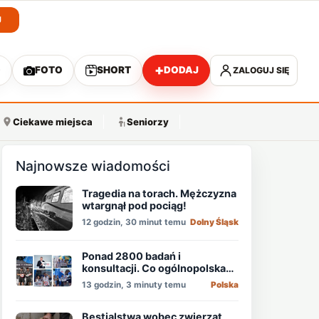
J
+
O
FOTO
SHORT
DODAJ
ZALOGUJ SIĘ
A
Ciekawe miejsca
Seniorzy
Najnowsze wiadomości
Tragedia na torach. Mężczyzna
wtargnął pod pociąg!
12 godzin, 30 minut temu
Dolny Śląsk
Ponad 2800 badań i
konsultacji. Co ogólnopolska
akcja pokazała o zdrowiu
13 godzin, 3 minuty temu
Polska
mężczyzn?
Bestialstwa wobec zwierząt