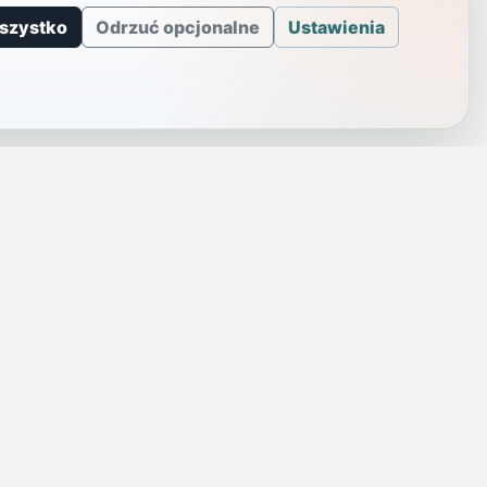
szystko
Odrzuć opcjonalne
Ustawienia
J
INFORMACJE
a
Telefony alarmowe
szenie
Regulamin
Prywatność i cookies