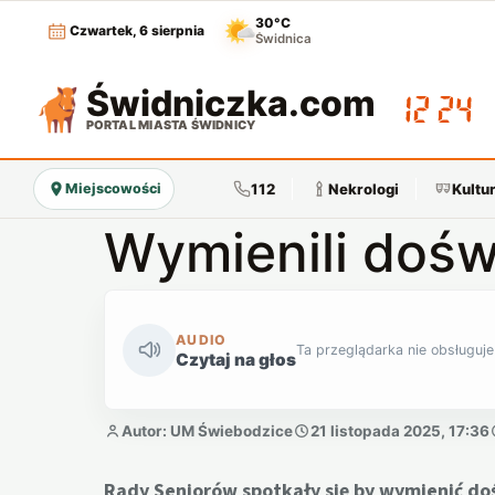
30°C
Czwartek, 6 sierpnia
Świdnica
Świdniczka
.com
12:24
PORTAL MIASTA ŚWIDNICY
112
Nekrologi
Kultu
Miejscowości
Wymienili dośw
AUDIO
Ta przeglądarka nie obsługuje
Czytaj na głos
Autor: UM Świebodzice
21 listopada 2025, 17:36
Rady Seniorów spotkały się by wymienić do