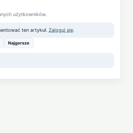
anych użytkowników.
entować ten artykuł.
Zaloguj się
.
e
Najgorsze