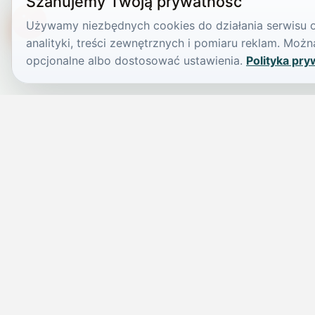
Szanujemy Twoją prywatność
Używamy niezbędnych cookies do działania serwisu or
TikTokowa Jelonka
analityki, treści zewnętrznych i pomiaru reklam. Mo
opcjonalne albo dostosować ustawienia.
Polityka pry
JELENIA GÓRA I OKOLICE
Świdniczka
Lokalne wiadomości, ogłoszenia i codzienne sprawy regionu w 
przejrzystym serwisie.