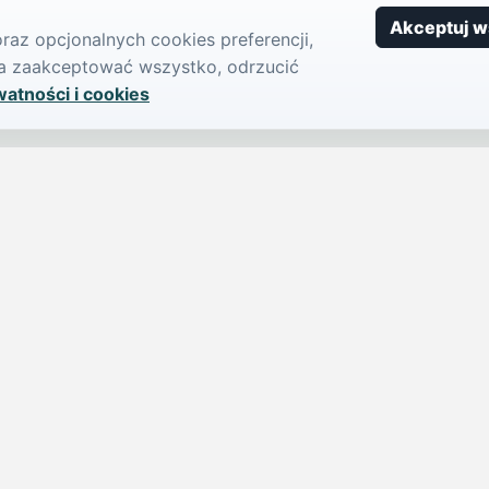
Akceptuj w
az opcjonalnych cookies preferencji,
żna zaakceptować wszystko, odrzucić
watności i cookies
SERWIS
PUBLIKU
iParts.pl
Ogłoszeni
Wiadomości
Dodaj ogło
jednym,
Sondy
Imprezy