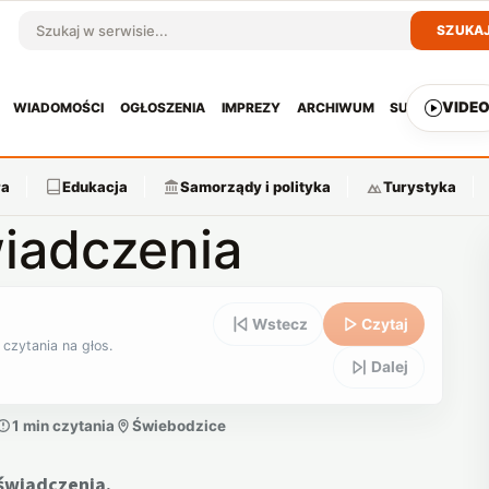
SZUKA
Szukaj w serwisie
VIDE
WIADOMOŚCI
OGŁOSZENIA
IMPREZY
ARCHIWUM
SUBSKRYPCJ
ra
Edukacja
Samorządy i polityka
Turystyka
iadczenia
Wstecz
Czytaj
 czytania na głos.
Dalej
1 min czytania
Świebodzice
świadczenia.