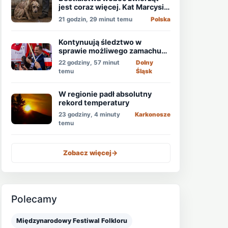
jest coraz więcej. Kat Marcysia
usłyszał wyrok
21 godzin, 29 minut temu
Polska
Kontynuują śledztwo w
sprawie możliwego zamachu
na obecnego prezydenta
22 godziny, 57 minut
Dolny
Nawrockiego
temu
Śląsk
W regionie padł absolutny
rekord temperatury
23 godziny, 4 minuty
Karkonosze
temu
Zobacz więcej
->
Polecamy
Międzynarodowy Festiwal Folkloru