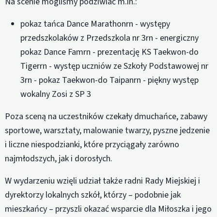
Na scenie mogliśmy podziwiać m.in.:
pokaz tańca Dance Marathonrn - występy
przedszkolaków z Przedszkola nr 3rn - energiczny
pokaz Dance Famrn - prezentację KS Taekwon-do
Tigerrn - występ uczniów ze Szkoły Podstawowej nr
3rn - pokaz Taekwon-do Taipanrn - piękny występ
wokalny Zosi z SP 3
Poza sceną na uczestników czekały dmuchańce, zabawy
sportowe, warsztaty, malowanie twarzy, pyszne jedzenie
i liczne niespodzianki, które przyciągały zarówno
najmłodszych, jak i dorosłych.
W wydarzeniu wzięli udział także radni Rady Miejskiej i
dyrektorzy lokalnych szkół, którzy – podobnie jak
mieszkańcy – przyszli okazać wsparcie dla Miłoszka i jego