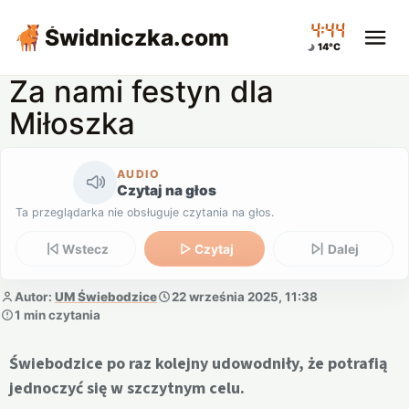
04:45
Świdniczka
.com
14°C
Za nami festyn dla
Miłoszka
AUDIO
Czytaj na głos
Ta przeglądarka nie obsługuje czytania na głos.
Wstecz
Czytaj
Dalej
Autor:
UM Świebodzice
22 września 2025, 11:38
1 min czytania
Świebodzice po raz kolejny udowodniły, że potrafią
jednoczyć się w szczytnym celu.