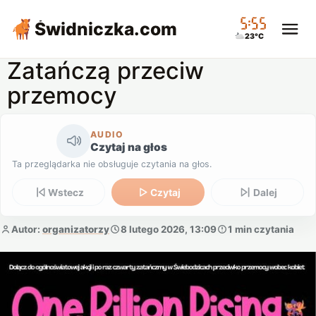
05:55
Świdniczka
.com
23°C
Zatańczą przeciw
przemocy
AUDIO
Czytaj na głos
Ta przeglądarka nie obsługuje czytania na głos.
Wstecz
Czytaj
Dalej
Autor:
organizatorzy
8 lutego 2026, 13:09
1 min czytania