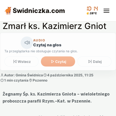
10:14
Świdniczka
.com
28°C
Zmarł ks. Kazimierz Gniot
AUDIO
Czytaj na głos
Ta przeglądarka nie obsługuje czytania na głos.
Wstecz
Czytaj
Dalej
Autor: Gmina Świdnica
4 października 2025, 11:25
1 min czytania
Pszenno
Żegnamy Śp. ks. Kazimierza Gniota – wieloletniego
proboszcza parafii Rzym.–Kat. w Pszennie.