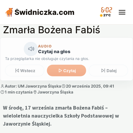
06:02
Świdniczka
.com
21°C
Zmarła Bożena Fabiś
AUDIO
Czytaj na głos
Ta przeglądarka nie obsługuje czytania na głos.
Wstecz
Czytaj
Dalej
Autor: UM Jaworzyna Śląska
20 września 2025, 09:41
1 min czytania
Jaworzyna Śląska
W środę, 17 września zmarła Bożena Fabiś –
wieloletnia nauczycielka Szkoły Podstawowej w
Jaworzynie Śląskiej.