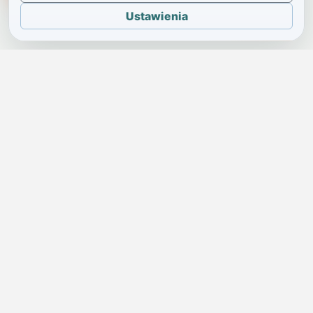
Ustawienia
JELENIA GÓRA I OKOLICE
Świdniczka
Lokalne wiadomości, ogłoszenia i codzienne sprawy regionu
w jednym, przejrzystym serwisie.
SKONTAKTUJ SIĘ Z NAMI
Redakcja i ogłoszenia
→
ogloszenia@swidniczka.com
Pomoc techniczna
→