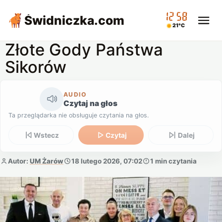
12:58
Świdniczka
.com
21°C
Złote Gody Państwa
Sikorów
AUDIO
Czytaj na głos
Ta przeglądarka nie obsługuje czytania na głos.
Wstecz
Czytaj
Dalej
Autor:
UM Żarów
18 lutego 2026, 07:02
1 min czytania