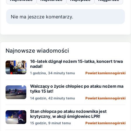
Nie ma jeszcze komentarzy.
Najnowsze wiadomości
16-latek dźgnął nożem 15-latka, koncert trwa
nadal!
1 godzina, 34 minuty temu
Powiat kamiennogórski
Walczący o życie chłopiec po ataku nożem ma
tylko 15 lat!
14 godzin, 42 minuty temu
Powiat kamiennogórski
Stan chłopca po ataku nożownika jest
krytyczny, w akcji śmigłowiec LPR!
15 godzin, 9 minut temu
Powiat kamiennogórski