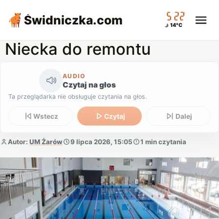
05:22
Świdniczka
.com
14°C
Niecka do remontu
AUDIO
Czytaj na głos
Ta przeglądarka nie obsługuje czytania na głos.
Wstecz
Czytaj
Dalej
Autor:
UM Żarów
9 lipca 2026, 15:05
1 min czytania