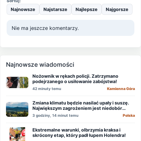
Sortuj:
Najnowsze
Najstarsze
Najlepsze
Najgorsze
Nie ma jeszcze komentarzy.
Najnowsze wiadomości
Nożownik w rękach policji. Zatrzymano
podejrzanego o usiłowanie zabójstwa!
42 minuty temu
Kamienna Góra
Zmiana klimatu będzie nasilać upały i suszę.
Największym zagrożeniem jest niedobór
wody
3 godziny, 14 minut temu
Polska
Ekstremalne warunki, olbrzymia kraksa i
skrócony etap, który padł łupem Holendra!