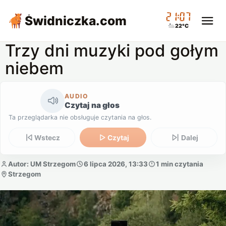
21:07
Świdniczka
.com
22°C
Trzy dni muzyki pod gołym
niebem
AUDIO
Czytaj na głos
Ta przeglądarka nie obsługuje czytania na głos.
Wstecz
Czytaj
Dalej
Autor: UM Strzegom
6 lipca 2026, 13:33
1 min czytania
Strzegom