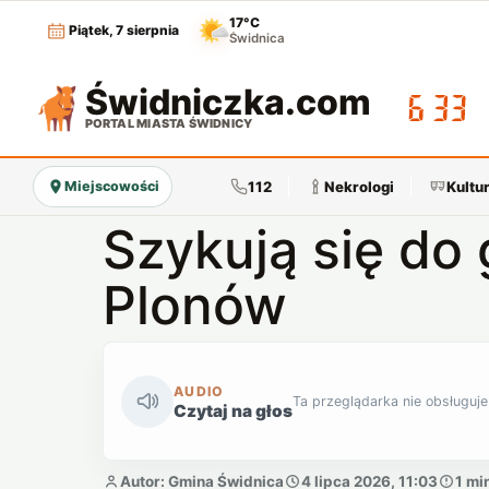
17°C
Piątek, 7 sierpnia
Świdnica
Świdniczka
.com
06:33
PORTAL MIASTA ŚWIDNICY
112
Nekrologi
Kultu
Miejscowości
Szykują się do
Plonów
AUDIO
Ta przeglądarka nie obsługuje
Czytaj na głos
Autor: Gmina Świdnica
4 lipca 2026, 11:03
1 mi