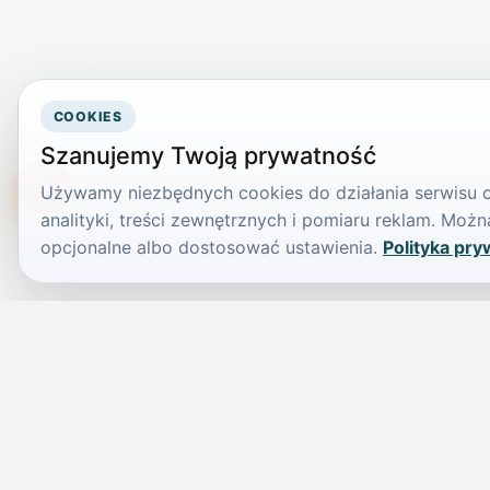
COOKIES
Szanujemy Twoją prywatność
Używamy niezbędnych cookies do działania serwisu or
TikTokowa Jelonka
analityki, treści zewnętrznych i pomiaru reklam. Mo
opcjonalne albo dostosować ustawienia.
Polityka pry
JELENIA GÓRA I OKOLICE