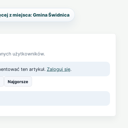
cej z miejsca: Gmina Świdnica
anych użytkowników.
entować ten artykuł.
Zaloguj się
.
e
Najgorsze