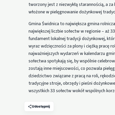
tworzony jest z niezwykłą starannością, a za
włożone w pielęgnowanie dożynkowej tradycj
Gmina Świdnica to największa gmina rolnicza
największej liczbie sołectw w regionie – aż 3
fundament lokalnej tradycji dożynkowej, kt
wyraz wdzięczności za plony i ciężką pracę r
najważniejszych wydarzeń w kalendarzu gm
sołectwa spotykają się, by wspólnie celebro
zostają inne miejscowości, co pozwala piel
dziedzictwo związane z pracą na roli, rękod
tradycyjne stroje, obrzędy i pieśni dożynko
wszystkich 33 sołectw wokół wspólnych korze
Udostępnij