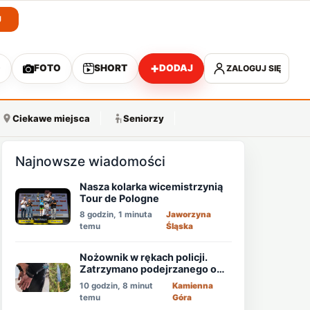
J
+
O
FOTO
SHORT
DODAJ
ZALOGUJ SIĘ
A
Ciekawe miejsca
Seniorzy
Najnowsze wiadomości
Nasza kolarka wicemistrzynią
Tour de Pologne
8 godzin, 1 minuta
Jaworzyna
temu
Śląska
Nożownik w rękach policji.
Zatrzymano podejrzanego o
usiłowanie zabójstwa!
10 godzin, 8 minut
Kamienna
temu
Góra