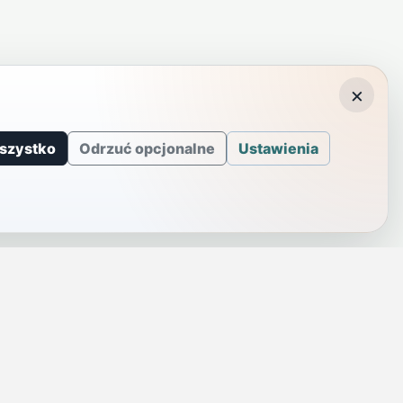
×
szystko
Odrzuć opcjonalne
Ustawienia
J
INFORMACJE