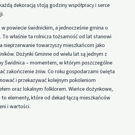
 każdą dekoracją stoją godziny współpracy i serce
i.
 w powiecie świdnickim, a jednocześnie gmina o
3. To właśnie ta rolnicza tożsamość od lat stanowi
óra nieprzerwanie towarzyszy mieszkańcom jako
olników. Dożynki Gminne od wielu lat są jednym z
iny Świdnica – momentem, w którym poszczególne
wać zakończenie żniw. Co roku gospodarzami święta
ęgnować i przekazywać kolejnym pokoleniom
ziełem oraz lokalnym folklorem. Wieńce dożynkowe,
we to elementy, które od dekad łączą mieszkańców
ni i wartości.