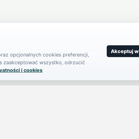
Akceptuj w
az opcjonalnych cookies preferencji,
żna zaakceptować wszystko, odrzucić
watności i cookies
SERWIS
PUBLIKU