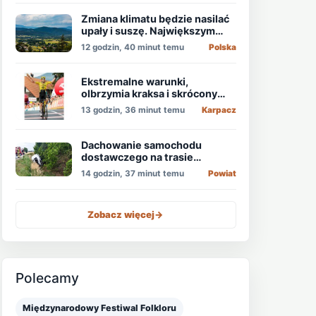
Zmiana klimatu będzie nasilać
upały i suszę. Największym
zagrożeniem jest niedobór
12 godzin, 40 minut temu
Polska
wody
Ekstremalne warunki,
olbrzymia kraksa i skrócony
etap, który padł łupem
13 godzin, 36 minut temu
Karpacz
Holendra!
Dachowanie samochodu
dostawczego na trasie
Świdnica - Wrocław
14 godzin, 37 minut temu
Powiat
Zobacz więcej
->
Polecamy
Międzynarodowy Festiwal Folkloru