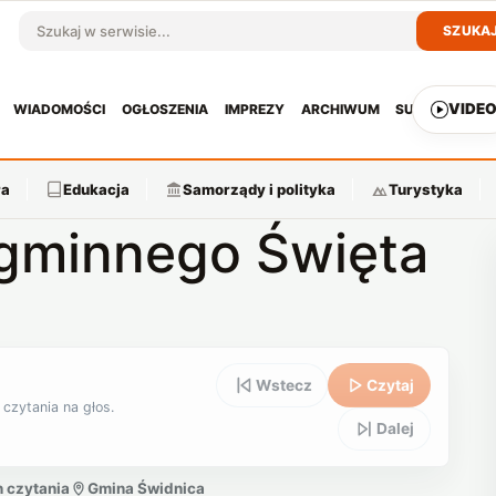
SZUKA
Szukaj w serwisie
VIDE
WIADOMOŚCI
OGŁOSZENIA
IMPREZY
ARCHIWUM
SUBSKRYPCJ
ra
Edukacja
Samorządy i polityka
Turystyka
 gminnego Święta
Wstecz
Czytaj
 czytania na głos.
Dalej
n czytania
Gmina Świdnica